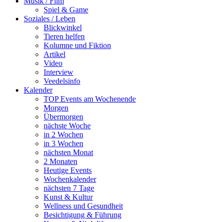
Musik / Film
Spiel & Game
Soziales / Leben
Blickwinkel
Tieren helfen
Kolumne und Fiktion
Artikel
Video
Interview
Veedelsinfo
Kalender
TOP Events am Wochenende
Morgen
Übermorgen
nächste Woche
in 2 Wochen
in 3 Wochen
nächsten Monat
2 Monaten
Heutige Events
Wochenkalender
nächsten 7 Tage
Kunst & Kultur
Wellness und Gesundheit
Besichtigung & Führung