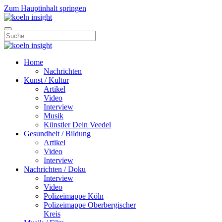
Zum Hauptinhalt springen
Home
Nachrichten
Kunst / Kultur
Artikel
Video
Interview
Musik
Künstler Dein Veedel
Gesundheit / Bildung
Artikel
Video
Interview
Nachrichten / Doku
Interview
Video
Polizeimappe Köln
Polizeimappe Oberbergischer
Kreis