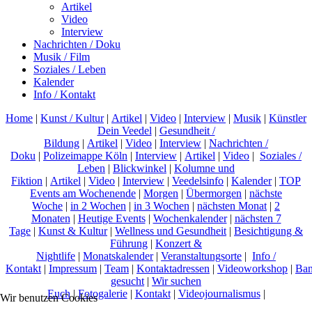
Artikel
Video
Interview
Nachrichten / Doku
Musik / Film
Soziales / Leben
Kalender
Info / Kontakt
Home
|
Kunst / Kultur
|
Artikel
|
Video
|
Interview
|
Musik
|
Künstler
Dein Veedel
|
Gesundheit /
Bildung
|
Artikel
|
Video
|
Interview
|
Nachrichten /
Doku
|
Polizeimappe Köln
|
Interview
|
Artikel
|
Video
|
Soziales /
Leben
|
Blickwinkel
|
Kolumne und
Fiktion
|
Artikel
|
Video
|
Interview
|
Veedelsinfo
|
Kalender
|
TOP
Events am Wochenende
|
Morgen
|
Übermorgen
|
nächste
Woche
|
in 2 Wochen
|
in 3 Wochen
|
nächsten Monat
|
2
Monaten
|
Heutige Events
|
Wochenkalender
|
nächsten 7
Tage
|
Kunst & Kultur
|
Wellness und Gesundheit
|
Besichtigung &
Führung
|
Konzert &
Nightlife
|
Monatskalender
|
Veranstaltungsorte
|
Info /
Kontakt
|
Impressum
|
Team
|
Kontaktadressen
|
Videoworkshop
|
Ban
gesucht
|
Wir suchen
Euch
|
Fotogalerie
|
Kontakt
|
Videojournalismus
|
Wir benutzen Cookies