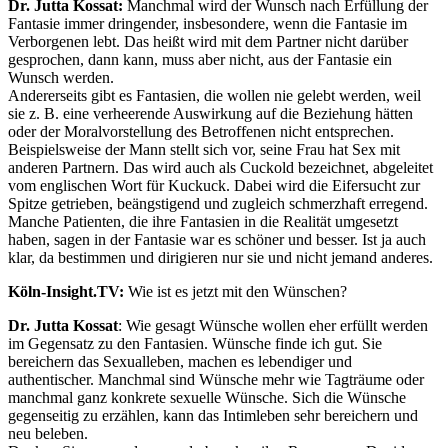
Dr. Jutta Kossat:
Manchmal wird der Wunsch nach Erfüllung der
Fantasie immer dringender, insbesondere, wenn die Fantasie im
Verborgenen lebt. Das heißt wird mit dem Partner nicht darüber
gesprochen, dann kann, muss aber nicht, aus der Fantasie ein
Wunsch werden.
Andererseits gibt es Fantasien, die wollen nie gelebt werden, weil
sie z. B. eine verheerende Auswirkung auf die Beziehung hätten
oder der Moralvorstellung des Betroffenen nicht entsprechen.
Beispielsweise der Mann stellt sich vor, seine Frau hat Sex mit
anderen Partnern. Das wird auch als Cuckold bezeichnet, abgeleitet
vom englischen Wort für Kuckuck. Dabei wird die Eifersucht zur
Spitze getrieben, beängstigend und zugleich schmerzhaft erregend.
Manche Patienten, die ihre Fantasien in die Realität umgesetzt
haben, sagen in der Fantasie war es schöner und besser. Ist ja auch
klar, da bestimmen und dirigieren nur sie und nicht jemand anderes.
Köln-Insight.TV:
Wie ist es jetzt mit den Wünschen?
Dr. Jutta Kossat
: Wie gesagt Wünsche wollen eher erfüllt werden
im Gegensatz zu den Fantasien. Wünsche finde ich gut. Sie
bereichern das Sexualleben, machen es lebendiger und
authentischer. Manchmal sind Wünsche mehr wie Tagträume oder
manchmal ganz konkrete sexuelle Wünsche. Sich die Wünsche
gegenseitig zu erzählen, kann das Intimleben sehr bereichern und
neu beleben.