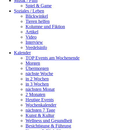
Musik / Film
Spiel & Game
Soziales / Leben
Blickwinkel
Tieren helfen
Kolumne und Fiktion
Artikel
Video
Interview
Veedelsinfo
Kalender
TOP Events am Wochenende
Morgen
Übermorgen
nächste Woche
in 2 Wochen
in 3 Wochen
nächsten Monat
2 Monaten
Heutige Events
Wochenkalender
nächsten 7 Tage
Kunst & Kultur
Wellness und Gesundheit
Besichtigung & Führung