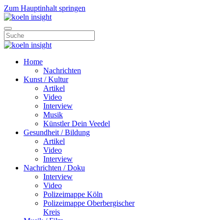
Zum Hauptinhalt springen
Home
Nachrichten
Kunst / Kultur
Artikel
Video
Interview
Musik
Künstler Dein Veedel
Gesundheit / Bildung
Artikel
Video
Interview
Nachrichten / Doku
Interview
Video
Polizeimappe Köln
Polizeimappe Oberbergischer
Kreis