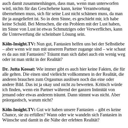
auch damit zusammenhängen, dass man, wenn man unterworfen
wird, nichts für das Geschehene kann, keine Verantwortung
übernehmen muss, sich für seine Lust nicht schämen muss, da man
ihr ja ausgeliefert ist. So in dem Sinne, es geschieht mir, ich habe
keine Schuld. Bei Menschen, die ein Problem mit der Lust haben,
im Sinne von Lust ist etwas Schmutziges oder Verwerfliches, kann
die Unterwerfung die scheinbare Lösung sein.
Köln-Insight.TV:
Nun gut, Fantasien helfen uns bei der Selbstliebe
– aber wenn wir nun mit unserem Partner zugange sind – wie schaut
es da aus mit Fantasien? Träumt man sich dabei auch ein wenig weg
oder ist man strikt in der Realität?
Dr. Jutta Kossat:
Wie immer gibt es auch hier keine Fakten, die für
alle gelten. Die einen sind vielleicht vollkommen in der Realität, die
anderen brauchen zum Orgasmus auslösen noch das eine oder
andere Bild. Das ist ja okay und nicht zu bewerten. Kritisch würde
ich finden, wenn ein Partner während der ganzen Intimität von
jemand oder etwas anderem träumt. Dann stimmt was nicht. Aber
präorgastisch, warum nicht?
Köln-Insight.TV:
Gut wir haben unsere Fantasien – gibt es keine
Chance, sie zu erfüllen? Wann oder wie wandeln sich Fantasien in
Wünsche und damit in die Nähe der erlebten Realität?