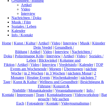
Gesundheit / Bildung
Artikel
Video
Interview
Nachrichten / Doku
Musik / Film
Soziales / Leben
Kalender
Info / Kontakt
Home
|
Kunst / Kultur
|
Artikel
|
Video
|
Interview
|
Musik
|
Künstler
Dein Veedel
|
Gesundheit /
Bildung
|
Artikel
|
Video
|
Interview
|
Nachrichten /
Doku
|
Polizeimappe Köln
|
Interview
|
Artikel
|
Video
|
Soziales /
Leben
|
Blickwinkel
|
Kolumne und
Fiktion
|
Artikel
|
Video
|
Interview
|
Veedelsinfo
|
Kalender
|
TOP
Events am Wochenende
|
Morgen
|
Übermorgen
|
nächste
Woche
|
in 2 Wochen
|
in 3 Wochen
|
nächsten Monat
|
2
Monaten
|
Heutige Events
|
Wochenkalender
|
nächsten 7
Tage
|
Kunst & Kultur
|
Wellness und Gesundheit
|
Besichtigung &
Führung
|
Konzert &
Nightlife
|
Monatskalender
|
Veranstaltungsorte
|
Info /
Kontakt
|
Impressum
|
Team
|
Kontaktadressen
|
Videoworkshop
|
Ban
gesucht
|
Wir suchen
Euch
|
Fotogalerie
|
Kontakt
|
Videojournalismus
|