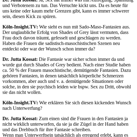
und Verbotenem zu tun. Das Verruchte kickt uns. Da es heute für
uns keine oder kaum mehr Grenzen gibt, kann es immer schwerer
sein, diesen Kick zu spüren.
Köln-Insight.TV:
Wie sieht es nun mit Sado-Maso-Fantasien aus.
Der unglaubliche Erfolg von Shades of Grey lässt vermuten, dass
Frau doch davon träumt, gefesselt und geschlagen zu werden.
Haben die Frauen die sadistisch-masochistischen Szenen neu
entdeckt oder war der Wunsch schon immer da?
Dr. Jutta Kossat:
Die Fantasie war sicher schon immer da und
wurde gut durch Shades of Grey bedient. Nach einer Studie haben
ca. 50 % der Frauen masochistische, demütigende Fantasien. Dazu
gehören Fantasien, in denen tatsächlich körperliche Schmerzen
vorkommen, aber auch und v. a. demütigende Situationen oder
solche, in den sie psychisch leiden wie bspw. Sex zu Dritt, obwohl
sie das nicht wollen.
Köln-Insight.TV:
Wie erklären Sie sich diesen kickenden Wunsch
nach Unterwerfung?
Dr. Jutta Kossat:
Zum einen sind die Frauen in den Fantasien ja
nicht wirklich unterworfen, da sie ja die Zügel in der Hand haben
und das Drehbuch für ihre Fantasie schreiben.
Wenn man Unterwerftsein tatsächlich als erregend erlebt, kann es