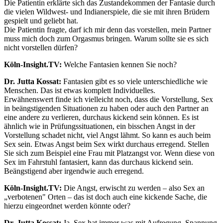
Die Patientin erklärte sich das Zustandekommen der Fantasie durch
die vielen Wildwest- und Indianerspiele, die sie mit ihren Brüdern
gespielt und geliebt hat.
Die Patientin fragte, darf ich mir denn das vorstellen, mein Partner
muss mich doch zum Orgasmus bringen. Warum sollte sie es sich
nicht vorstellen dürfen?
Köln-Insight.TV:
Welche Fantasien kennen Sie noch?
Dr. Jutta Kossat:
Fantasien gibt es so viele unterschiedliche wie
Menschen. Das ist etwas komplett Individuelles.
Erwähnenswert finde ich vielleicht noch, dass die Vorstellung, Sex
in beängstigenden Situationen zu haben oder auch den Partner an
eine andere zu verlieren, durchaus kickend sein können. Es ist
ähnlich wie in Prüfungssituationen, ein bisschen Angst in der
Vorstellung schadet nicht, viel Angst lähmt. So kann es auch beim
Sex sein. Etwas Angst beim Sex wirkt durchaus erregend. Stellen
Sie sich zum Beispiel eine Frau mit Platzangst vor. Wenn diese von
Sex im Fahrstuhl fantasiert, kann das durchaus kickend sein.
Beängstigend aber irgendwie auch erregend.
Köln-Insight.TV:
Die Angst, erwischt zu werden – also Sex an
„verbotenen" Orten – das ist doch auch eine kickende Sache, die
hierzu eingeordnet werden könnte oder?
Dr. Jutta Kossat:
Ja, Sex hat immer was mit Aufregung, Spannung