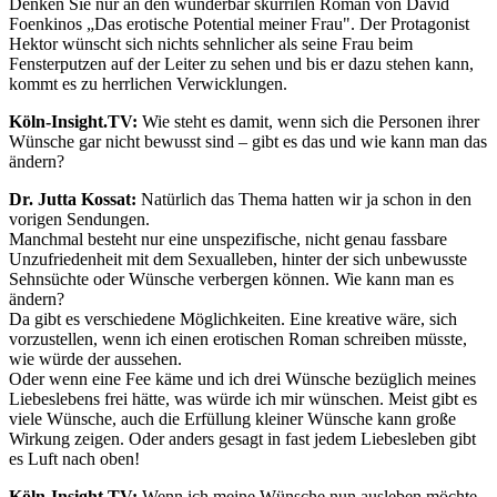
Denken Sie nur an den wunderbar skurrilen Roman von David
Foenkinos „Das erotische Potential meiner Frau". Der Protagonist
Hektor wünscht sich nichts sehnlicher als seine Frau beim
Fensterputzen auf der Leiter zu sehen und bis er dazu stehen kann,
kommt es zu herrlichen Verwicklungen.
Köln-Insight.TV:
Wie steht es damit, wenn sich die Personen ihrer
Wünsche gar nicht bewusst sind – gibt es das und wie kann man das
ändern?
Dr. Jutta Kossat:
Natürlich das Thema hatten wir ja schon in den
vorigen Sendungen.
Manchmal besteht nur eine unspezifische, nicht genau fassbare
Unzufriedenheit mit dem Sexualleben, hinter der sich unbewusste
Sehnsüchte oder Wünsche verbergen können. Wie kann man es
ändern?
Da gibt es verschiedene Möglichkeiten. Eine kreative wäre, sich
vorzustellen, wenn ich einen erotischen Roman schreiben müsste,
wie würde der aussehen.
Oder wenn eine Fee käme und ich drei Wünsche bezüglich meines
Liebeslebens frei hätte, was würde ich mir wünschen. Meist gibt es
viele Wünsche, auch die Erfüllung kleiner Wünsche kann große
Wirkung zeigen. Oder anders gesagt in fast jedem Liebesleben gibt
es Luft nach oben!
Köln-Insight.TV:
Wenn ich meine Wünsche nun ausleben möchte,