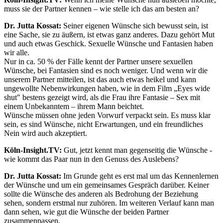
muss sie der Partner kennen – wie stelle ich das am besten an?
Dr. Jutta Kossat:
Seiner eigenen Wünsche sich bewusst sein, ist
eine Sache, sie zu äußern, ist etwas ganz anderes. Dazu gehört Mut
und auch etwas Geschick. Sexuelle Wünsche und Fantasien haben
wir alle.
Nur in ca. 50 % der Fälle kennt der Partner unsere sexuellen
Wünsche, bei Fantasien sind es noch weniger. Und wenn wir die
unserem Partner mitteilen, ist das auch etwas heikel und kann
ungewollte Nebenwirkungen haben, wie in dem Film „Eyes wide
shut" bestens gezeigt wird, als die Frau ihre Fantasie – Sex mit
einem Unbekanntem – ihrem Mann beichtet.
Wünsche müssen ohne jeden Vorwurf verpackt sein. Es muss klar
sein, es sind Wünsche, nicht Erwartungen, und ein freundliches
Nein wird auch akzeptiert.
Köln-Insight.TV:
Gut, jetzt kennt man gegenseitig die Wünsche -
wie kommt das Paar nun in den Genuss des Auslebens?
Dr. Jutta Kossat:
Im Grunde geht es erst mal um das Kennenlernen
der Wünsche und um ein gemeinsames Gespräch darüber. Keiner
sollte die Wünsche des anderen als Bedrohung der Beziehung
sehen, sondern erstmal nur zuhören. Im weiteren Verlauf kann man
dann sehen, wie gut die Wünsche der beiden Partner
zusammenpassen.