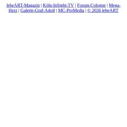
lebeART-Magazin
|
Köln-InSight-TV
|
Forum-Cologne
|
Mega-
Herz
|
Galerie-Graf-Adolf
|
MC-ProMedia
|
© 2026 lebeART