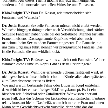
Vorlieben. Auf dieses Thema möchte ich jetzt nicht eingehen,
sondern auf die normalen sexuellen Wünsche und Fantasien.
Köln-Insight.TV
: Frau Dr. Kossat, wie unterscheiden sich
Fantasien und Wünsche?
Dr. Jutta Kossat:
Sexuelle Fantasien müssen nicht erlebt werden,
Wünsche hingegen drängen eher nach Verwirklichung, sind stärker.
Sexuelle Fantasien haben viele bei der Selbstliebe, Männer fast alle,
Frauen meistens. Das sogenannte Kopfkino wird aber auch
manchmal beim Sex mit dem Partner eingesetzt. Die Fantasie, die
uns zum Orgasmus führt, nennen wir präorgastische Fantasie. Das
ist die Fantasie, die uns wirklich kickt.
Köln-Insight.TV
: Befassen wir uns zunächst mit Fantasien. Woher
stammen diese Filme im Kopf? Gibt es dazu Erklärungen?
Dr. Jutta Kossat:
Wann das erregende Schema festgelegt wird, ist
nicht gesichert, wahrscheinlich schon im Kindesalter, aber spätestens
zum Erwachsenenalter ist es fixiert.
Wie und warum bestimmte Filme oder Bilder im Kopf entstehen,
dazu fehlt bisher ein schlüssiges Erklärungskonzept. Es ist ein
bisschen wie Schicksal oder Zufallstreffer. Wir wissen aber auf
jeden Fall, dass das Schema der kickenden präorgastischen Fantasie
relativ konstant bleibt. Das heißt, wenn ich mir eine Frau und einen
Mann beim Geschlechtsverkehr vorstelle, dann wird das das