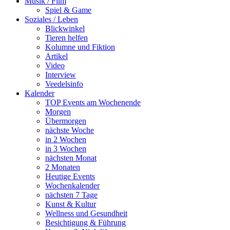
Musik / Film
Spiel & Game
Soziales / Leben
Blickwinkel
Tieren helfen
Kolumne und Fiktion
Artikel
Video
Interview
Veedelsinfo
Kalender
TOP Events am Wochenende
Morgen
Übermorgen
nächste Woche
in 2 Wochen
in 3 Wochen
nächsten Monat
2 Monaten
Heutige Events
Wochenkalender
nächsten 7 Tage
Kunst & Kultur
Wellness und Gesundheit
Besichtigung & Führung