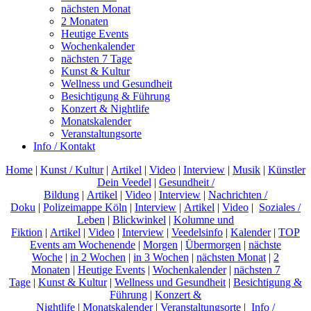
nächsten Monat
2 Monaten
Heutige Events
Wochenkalender
nächsten 7 Tage
Kunst & Kultur
Wellness und Gesundheit
Besichtigung & Führung
Konzert & Nightlife
Monatskalender
Veranstaltungsorte
Info / Kontakt
Home
|
Kunst / Kultur
|
Artikel
|
Video
|
Interview
|
Musik
|
Künstler
Dein Veedel
|
Gesundheit /
Bildung
|
Artikel
|
Video
|
Interview
|
Nachrichten /
Doku
|
Polizeimappe Köln
|
Interview
|
Artikel
|
Video
|
Soziales /
Leben
|
Blickwinkel
|
Kolumne und
Fiktion
|
Artikel
|
Video
|
Interview
|
Veedelsinfo
|
Kalender
|
TOP
Events am Wochenende
|
Morgen
|
Übermorgen
|
nächste
Woche
|
in 2 Wochen
|
in 3 Wochen
|
nächsten Monat
|
2
Monaten
|
Heutige Events
|
Wochenkalender
|
nächsten 7
Tage
|
Kunst & Kultur
|
Wellness und Gesundheit
|
Besichtigung &
Führung
|
Konzert &
Nightlife
|
Monatskalender
|
Veranstaltungsorte
|
Info /