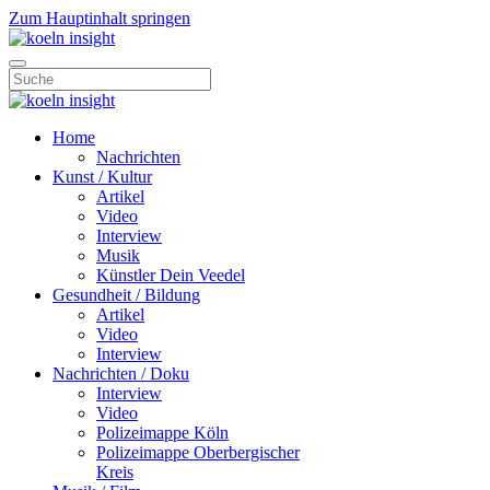
Zum Hauptinhalt springen
Home
Nachrichten
Kunst / Kultur
Artikel
Video
Interview
Musik
Künstler Dein Veedel
Gesundheit / Bildung
Artikel
Video
Interview
Nachrichten / Doku
Interview
Video
Polizeimappe Köln
Polizeimappe Oberbergischer
Kreis