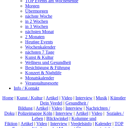
TOP Events am Wochenende
Morgen
Übermorgen
nächste Woche
in 2 Wochen
in 3 Wochen
nächsten Monat
2 Monaten
Heutige Events
Wochenkalender
nächsten 7 Tage
Kunst & Kultur
Wellness und Gesundheit
Besichtigung & Führung
Konzert & Nightlife
Monatskalender
Veranstaltungsorte
Info / Kontakt
Home
|
Kunst / Kultur
|
Artikel
|
Video
|
Interview
|
Musik
|
Künstler
Dein Veedel
|
Gesundheit /
Bildung
|
Artikel
|
Video
|
Interview
|
Nachrichten /
Doku
|
Polizeimappe Köln
|
Interview
|
Artikel
|
Video
|
Soziales /
Leben
|
Blickwinkel
|
Kolumne und
Fiktion
|
Artikel
|
Video
|
Interview
|
Veedelsinfo
|
Kalender
|
TOP