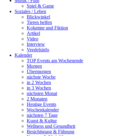
Musik / Film
Spiel & Game
Soziales / Leben
Blickwinkel
Tieren helfen
Kolumne und Fiktion
Artikel
Video
Interview
Veedelsinfo
Kalender
TOP Events am Wochenende
Morgen
Übermorgen
nächste Woche
in 2 Wochen
in 3 Wochen
nächsten Monat
2 Monaten
Heutige Events
Wochenkalender
nächsten 7 Tage
Kunst & Kultur
Wellness und Gesundheit
Besichtigung & Führung