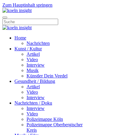
Zum Hauptinhalt springen
Home
Nachrichten
Kunst / Kultur
Artikel
Video
Interview
Musik
Künstler Dein Veedel
Gesundheit / Bildung
Artikel
Video
Interview
Nachrichten / Doku
Interview
Video
Polizeimappe Köln
Polizeimappe Oberbergischer
Kreis