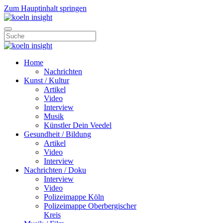
Zum Hauptinhalt springen
Home
Nachrichten
Kunst / Kultur
Artikel
Video
Interview
Musik
Künstler Dein Veedel
Gesundheit / Bildung
Artikel
Video
Interview
Nachrichten / Doku
Interview
Video
Polizeimappe Köln
Polizeimappe Oberbergischer
Kreis