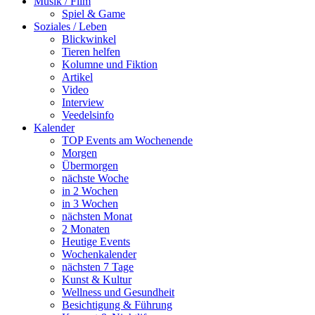
Musik / Film
Spiel & Game
Soziales / Leben
Blickwinkel
Tieren helfen
Kolumne und Fiktion
Artikel
Video
Interview
Veedelsinfo
Kalender
TOP Events am Wochenende
Morgen
Übermorgen
nächste Woche
in 2 Wochen
in 3 Wochen
nächsten Monat
2 Monaten
Heutige Events
Wochenkalender
nächsten 7 Tage
Kunst & Kultur
Wellness und Gesundheit
Besichtigung & Führung