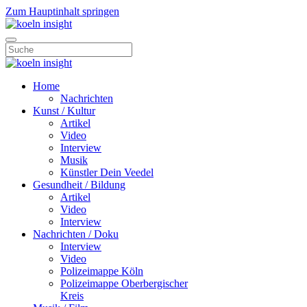
Zum Hauptinhalt springen
Home
Nachrichten
Kunst / Kultur
Artikel
Video
Interview
Musik
Künstler Dein Veedel
Gesundheit / Bildung
Artikel
Video
Interview
Nachrichten / Doku
Interview
Video
Polizeimappe Köln
Polizeimappe Oberbergischer
Kreis