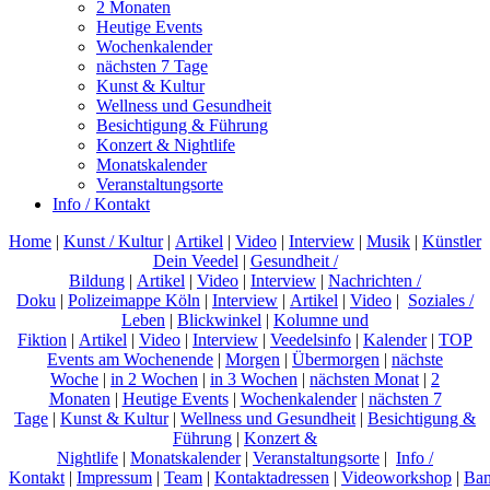
2 Monaten
Heutige Events
Wochenkalender
nächsten 7 Tage
Kunst & Kultur
Wellness und Gesundheit
Besichtigung & Führung
Konzert & Nightlife
Monatskalender
Veranstaltungsorte
Info / Kontakt
Home
|
Kunst / Kultur
|
Artikel
|
Video
|
Interview
|
Musik
|
Künstler
Dein Veedel
|
Gesundheit /
Bildung
|
Artikel
|
Video
|
Interview
|
Nachrichten /
Doku
|
Polizeimappe Köln
|
Interview
|
Artikel
|
Video
|
Soziales /
Leben
|
Blickwinkel
|
Kolumne und
Fiktion
|
Artikel
|
Video
|
Interview
|
Veedelsinfo
|
Kalender
|
TOP
Events am Wochenende
|
Morgen
|
Übermorgen
|
nächste
Woche
|
in 2 Wochen
|
in 3 Wochen
|
nächsten Monat
|
2
Monaten
|
Heutige Events
|
Wochenkalender
|
nächsten 7
Tage
|
Kunst & Kultur
|
Wellness und Gesundheit
|
Besichtigung &
Führung
|
Konzert &
Nightlife
|
Monatskalender
|
Veranstaltungsorte
|
Info /
Kontakt
|
Impressum
|
Team
|
Kontaktadressen
|
Videoworkshop
|
Ban