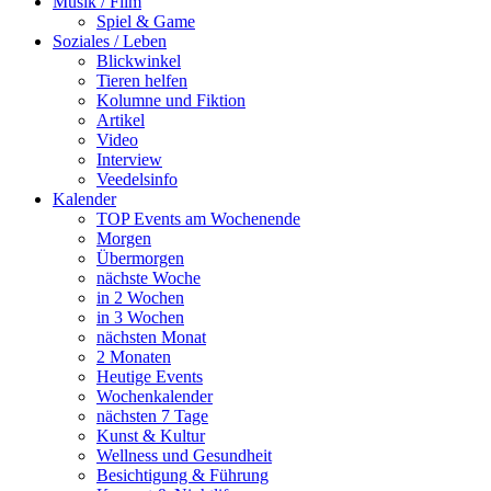
Musik / Film
Spiel & Game
Soziales / Leben
Blickwinkel
Tieren helfen
Kolumne und Fiktion
Artikel
Video
Interview
Veedelsinfo
Kalender
TOP Events am Wochenende
Morgen
Übermorgen
nächste Woche
in 2 Wochen
in 3 Wochen
nächsten Monat
2 Monaten
Heutige Events
Wochenkalender
nächsten 7 Tage
Kunst & Kultur
Wellness und Gesundheit
Besichtigung & Führung