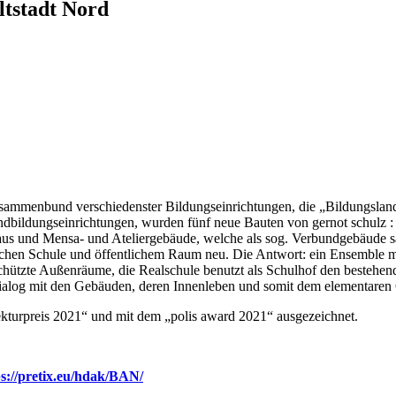
ltstadt Nord
Zusammenbund verschiedenster Bildungseinrichtungen, die „Bildungslan
dungseinrichtungen, wurden fünf neue Bauten von gernot schulz : arc
haus und Mensa- und Ateliergebäude, welche als sog. Verbundgebäude s
ischen Schule und öffentlichem Raum neu. Die Antwort: ein Ensemble 
chützte Außenräume, die Realschule benutzt als Schulhof den bestehend
ialog mit den Gebäuden, deren Innenleben und somit dem elementaren 
kturpreis 2021“ und mit dem „polis award 2021“ ausgezeichnet.
ps://pretix.eu/hdak/BAN/