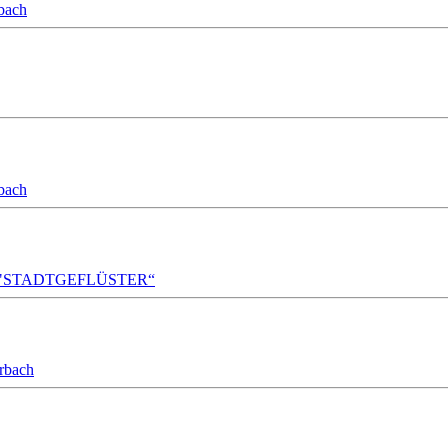
bach
bach
A!DA! "STADTGEFLÜSTER“
orbach