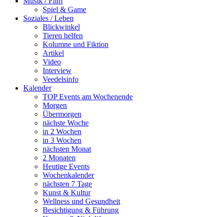
Musik / Film
Spiel & Game
Soziales / Leben
Blickwinkel
Tieren helfen
Kolumne und Fiktion
Artikel
Video
Interview
Veedelsinfo
Kalender
TOP Events am Wochenende
Morgen
Übermorgen
nächste Woche
in 2 Wochen
in 3 Wochen
nächsten Monat
2 Monaten
Heutige Events
Wochenkalender
nächsten 7 Tage
Kunst & Kultur
Wellness und Gesundheit
Besichtigung & Führung