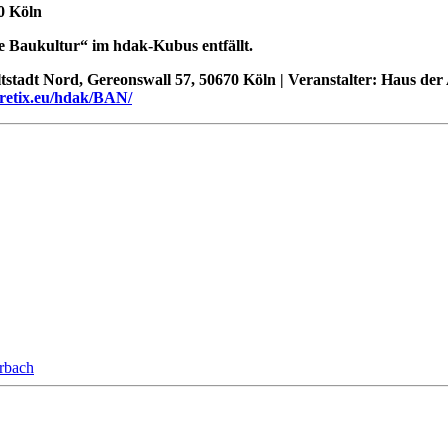
0 Köln
e Baukultur“ im hdak-Kubus entfällt.
ltstadt Nord, Gereonswall 57, 50670 Köln | Veranstalter: Haus der 
pretix.eu/hdak/BAN/
orbach