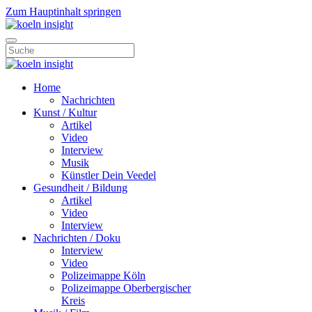
Zum Hauptinhalt springen
Home
Nachrichten
Kunst / Kultur
Artikel
Video
Interview
Musik
Künstler Dein Veedel
Gesundheit / Bildung
Artikel
Video
Interview
Nachrichten / Doku
Interview
Video
Polizeimappe Köln
Polizeimappe Oberbergischer
Kreis