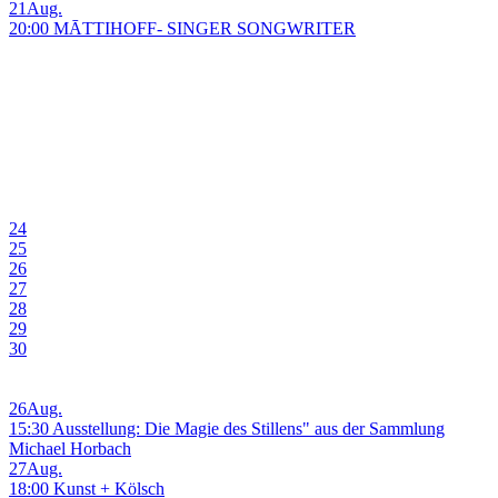
21
Aug.
20:00 MĀTTIHOFF- SINGER SONGWRITER
24
25
26
27
28
29
30
26
Aug.
15:30 Ausstellung: Die Magie des Stillens" aus der Sammlung
Michael Horbach
27
Aug.
18:00 Kunst + Kölsch