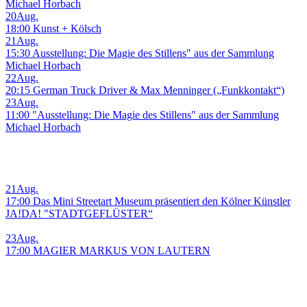
Michael Horbach
20
Aug.
18:00 Kunst + Kölsch
21
Aug.
15:30 Ausstellung: Die Magie des Stillens" aus der Sammlung
Michael Horbach
22
Aug.
20:15 German Truck Driver & Max Menninger („Funkkontakt“)
23
Aug.
11:00 "Ausstellung: Die Magie des Stillens" aus der Sammlung
Michael Horbach
21
Aug.
17:00 Das Mini Streetart Museum präsentiert den Kölner Künstler
JA!DA! "STADTGEFLÜSTER“
23
Aug.
17:00 MAGIER MARKUS VON LAUTERN