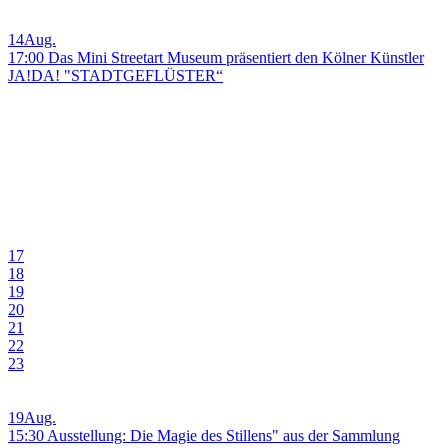
14
Aug.
17:00 Das Mini Streetart Museum präsentiert den Kölner Künstler
JA!DA! "STADTGEFLÜSTER“
17
18
19
20
21
22
23
19
Aug.
15:30 Ausstellung: Die Magie des Stillens" aus der Sammlung