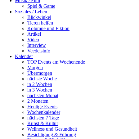
Musik / Film
Spiel & Game
Soziales / Leben
Blickwinkel
Tieren helfen
Kolumne und Fiktion
Artikel
Video
Interview
Veedelsinfo
Kalender
TOP Events am Wochenende
Morgen
Übermorgen
nächste Woche
in 2 Wochen
in 3 Wochen
nächsten Monat
2 Monaten
Heutige Events
Wochenkalender
nächsten 7 Tage
Kunst & Kultur
Wellness und Gesundheit
Besichtigung & Führung