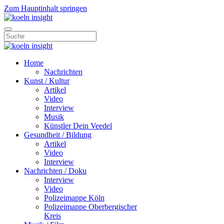
Zum Hauptinhalt springen
Home
Nachrichten
Kunst / Kultur
Artikel
Video
Interview
Musik
Künstler Dein Veedel
Gesundheit / Bildung
Artikel
Video
Interview
Nachrichten / Doku
Interview
Video
Polizeimappe Köln
Polizeimappe Oberbergischer
Kreis