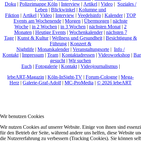
Doku
|
Polizeimappe Köln
|
Interview
|
Artikel
|
Video
|
Soziales /
Leben
|
Blickwinkel
|
Kolumne und
Fiktion
|
Artikel
|
Video
|
Interview
|
Veedelsinfo
|
Kalender
|
TOP
Events am Wochenende
|
Morgen
|
Übermorgen
|
nächste
Woche
|
in 2 Wochen
|
in 3 Wochen
|
nächsten Monat
|
2
Monaten
|
Heutige Events
|
Wochenkalender
|
nächsten 7
Tage
|
Kunst & Kultur
|
Wellness und Gesundheit
|
Besichtigung &
Führung
|
Konzert &
Nightlife
|
Monatskalender
|
Veranstaltungsorte
|
Info /
Kontakt
|
Impressum
|
Team
|
Kontaktadressen
|
Videoworkshop
|
Ban
gesucht
|
Wir suchen
Euch
|
Fotogalerie
|
Kontakt
|
Videojournalismus
|
lebeART-Magazin
|
Köln-InSight-TV
|
Forum-Cologne
|
Mega-
Herz
|
Galerie-Graf-Adolf
|
MC-ProMedia
|
© 2026 lebeART
Wir benutzen Cookies
Wir nutzen Cookies auf unserer Website. Einige von ihnen sind essenzi
für den Betrieb der Seite, während andere uns helfen, diese Website un
die Nutzererfahrung zu verbessern (Tracking Cookies). Sie können sel