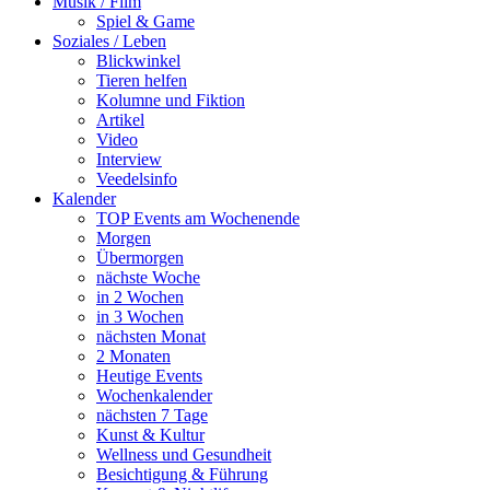
Musik / Film
Spiel & Game
Soziales / Leben
Blickwinkel
Tieren helfen
Kolumne und Fiktion
Artikel
Video
Interview
Veedelsinfo
Kalender
TOP Events am Wochenende
Morgen
Übermorgen
nächste Woche
in 2 Wochen
in 3 Wochen
nächsten Monat
2 Monaten
Heutige Events
Wochenkalender
nächsten 7 Tage
Kunst & Kultur
Wellness und Gesundheit
Besichtigung & Führung