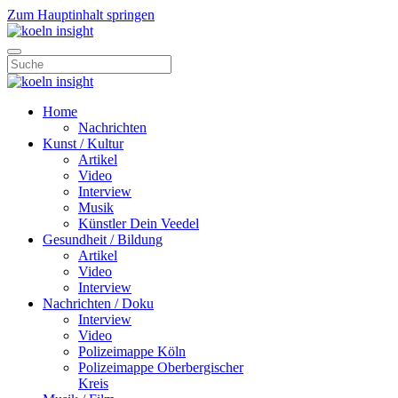
Zum Hauptinhalt springen
Home
Nachrichten
Kunst / Kultur
Artikel
Video
Interview
Musik
Künstler Dein Veedel
Gesundheit / Bildung
Artikel
Video
Interview
Nachrichten / Doku
Interview
Video
Polizeimappe Köln
Polizeimappe Oberbergischer
Kreis