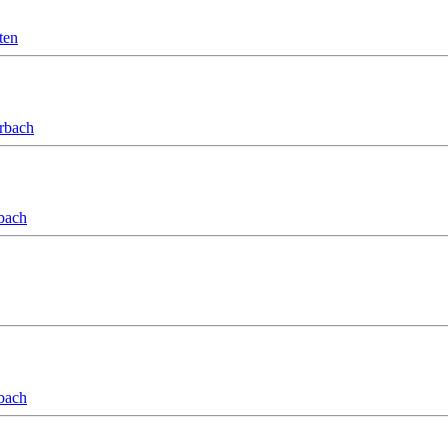
ten
orbach
bach
bach