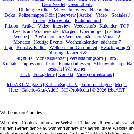
Dein Veedel
|
Gesundheit /
Bildung
|
Artikel
|
Video
|
Interview
|
Nachrichten /
Doku
|
Polizeimappe Köln
|
Interview
|
Artikel
|
Video
|
Soziales /
Leben
|
Blickwinkel
|
Kolumne und
Fiktion
|
Artikel
|
Video
|
Interview
|
Veedelsinfo
|
Kalender
|
TOP
Events am Wochenende
|
Morgen
|
Übermorgen
|
nächste
Woche
|
in 2 Wochen
|
in 3 Wochen
|
nächsten Monat
|
2
Monaten
|
Heutige Events
|
Wochenkalender
|
nächsten 7
Tage
|
Kunst & Kultur
|
Wellness und Gesundheit
|
Besichtigung &
Führung
|
Konzert &
Nightlife
|
Monatskalender
|
Veranstaltungsorte
|
Info /
Kontakt
|
Impressum
|
Team
|
Kontaktadressen
|
Videoworkshop
|
Ban
gesucht
|
Wir suchen
Euch
|
Fotogalerie
|
Kontakt
|
Videojournalismus
|
lebeART-Magazin
|
Köln-InSight-TV
|
Forum-Cologne
|
Mega-
Herz
|
Galerie-Graf-Adolf
|
MC-ProMedia
|
© 2026 lebeART
Wir benutzen Cookies
Wir nutzen Cookies auf unserer Website. Einige von ihnen sind essenzi
für den Betrieb der Seite, während andere uns helfen, diese Website un
die Nutzererfahrung zu verbessern (Tracking Cookies). Sie können sel