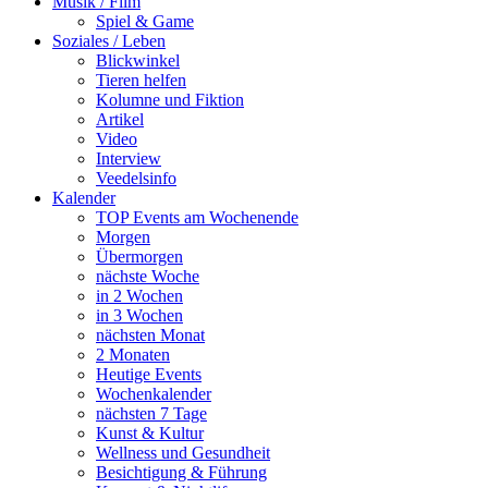
Musik / Film
Spiel & Game
Soziales / Leben
Blickwinkel
Tieren helfen
Kolumne und Fiktion
Artikel
Video
Interview
Veedelsinfo
Kalender
TOP Events am Wochenende
Morgen
Übermorgen
nächste Woche
in 2 Wochen
in 3 Wochen
nächsten Monat
2 Monaten
Heutige Events
Wochenkalender
nächsten 7 Tage
Kunst & Kultur
Wellness und Gesundheit
Besichtigung & Führung