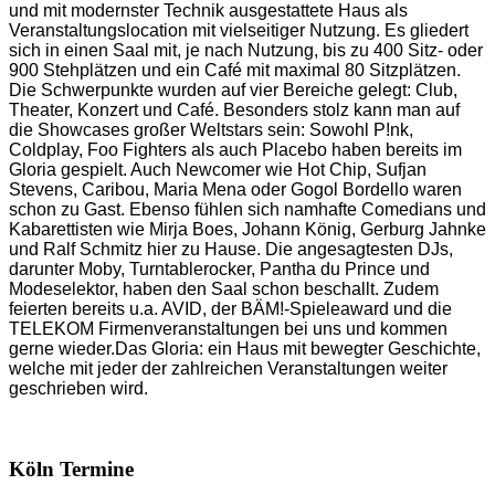
und mit modernster Technik ausgestattete Haus als
Veranstaltungslocation mit vielseitiger Nutzung. Es gliedert
sich in einen Saal mit, je nach Nutzung, bis zu 400 Sitz- oder
900 Stehplätzen und ein Café mit maximal 80 Sitzplätzen.
Die Schwerpunkte wurden auf vier Bereiche gelegt: Club,
Theater, Konzert und Café. Besonders stolz kann man auf
die Showcases großer Weltstars sein: Sowohl P!nk,
Coldplay, Foo Fighters als auch Placebo haben bereits im
Gloria gespielt. Auch Newcomer wie Hot Chip, Sufjan
Stevens, Caribou, Maria Mena oder Gogol Bordello waren
schon zu Gast. Ebenso fühlen sich namhafte Comedians und
Kabarettisten wie Mirja Boes, Johann König, Gerburg Jahnke
und Ralf Schmitz hier zu Hause. Die angesagtesten DJs,
darunter Moby, Turntablerocker, Pantha du Prince und
Modeselektor, haben den Saal schon beschallt. Zudem
feierten bereits u.a. AVID, der BÄM!-Spieleaward und die
TELEKOM Firmenveranstaltungen bei uns und kommen
gerne wieder.Das Gloria: ein Haus mit bewegter Geschichte,
welche mit jeder der zahlreichen Veranstaltungen weiter
geschrieben wird.
Köln Termine