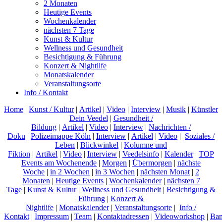
2 Monaten
Heutige Events
Wochenkalender
nächsten 7 Tage
Kunst & Kultur
Wellness und Gesundheit
Besichtigung & Führung
Konzert & Nightlife
Monatskalender
Veranstaltungsorte
Info / Kontakt
Home
|
Kunst / Kultur
|
Artikel
|
Video
|
Interview
|
Musik
|
Künstler
Dein Veedel
|
Gesundheit /
Bildung
|
Artikel
|
Video
|
Interview
|
Nachrichten /
Doku
|
Polizeimappe Köln
|
Interview
|
Artikel
|
Video
|
Soziales /
Leben
|
Blickwinkel
|
Kolumne und
Fiktion
|
Artikel
|
Video
|
Interview
|
Veedelsinfo
|
Kalender
|
TOP
Events am Wochenende
|
Morgen
|
Übermorgen
|
nächste
Woche
|
in 2 Wochen
|
in 3 Wochen
|
nächsten Monat
|
2
Monaten
|
Heutige Events
|
Wochenkalender
|
nächsten 7
Tage
|
Kunst & Kultur
|
Wellness und Gesundheit
|
Besichtigung &
Führung
|
Konzert &
Nightlife
|
Monatskalender
|
Veranstaltungsorte
|
Info /
Kontakt
|
Impressum
|
Team
|
Kontaktadressen
|
Videoworkshop
|
Ban