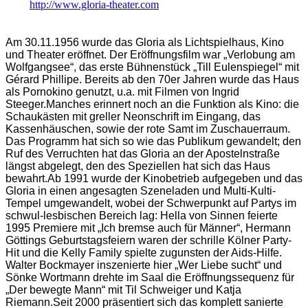
http://www.gloria-theater.com
Am 30.11.1956 wurde das Gloria als Lichtspielhaus, Kino
und Theater eröffnet. Der Eröffnungsfilm war „Verlobung am
Wolfgangsee“, das erste Bühnenstück „Till Eulenspiegel“ mit
Gérard Phillipe. Bereits ab den 70er Jahren wurde das Haus
als Pornokino genutzt, u.a. mit Filmen von Ingrid
Steeger.Manches erinnert noch an die Funktion als Kino: die
Schaukästen mit greller Neonschrift im Eingang, das
Kassenhäuschen, sowie der rote Samt im Zuschauerraum.
Das Programm hat sich so wie das Publikum gewandelt; den
Ruf des Verruchten hat das Gloria an der Apostelnstraße
längst abgelegt, den des Speziellen hat sich das Haus
bewahrt.Ab 1991 wurde der Kinobetrieb aufgegeben und das
Gloria in einen angesagten Szeneladen und Multi-Kulti-
Tempel umgewandelt, wobei der Schwerpunkt auf Partys im
schwul-lesbischen Bereich lag: Hella von Sinnen feierte
1995 Premiere mit „Ich bremse auch für Männer“, Hermann
Göttings Geburtstagsfeiern waren der schrille Kölner Party-
Hit und die Kelly Family spielte zugunsten der Aids-Hilfe.
Walter Bockmayer inszenierte hier „Wer Liebe sucht“ und
Sönke Wortmann drehte im Saal die Eröffnungssequenz für
„Der bewegte Mann“ mit Til Schweiger und Katja
Riemann.Seit 2000 präsentiert sich das komplett sanierte