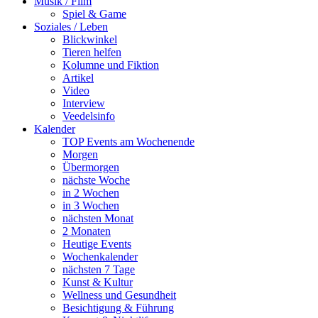
Musik / Film
Spiel & Game
Soziales / Leben
Blickwinkel
Tieren helfen
Kolumne und Fiktion
Artikel
Video
Interview
Veedelsinfo
Kalender
TOP Events am Wochenende
Morgen
Übermorgen
nächste Woche
in 2 Wochen
in 3 Wochen
nächsten Monat
2 Monaten
Heutige Events
Wochenkalender
nächsten 7 Tage
Kunst & Kultur
Wellness und Gesundheit
Besichtigung & Führung