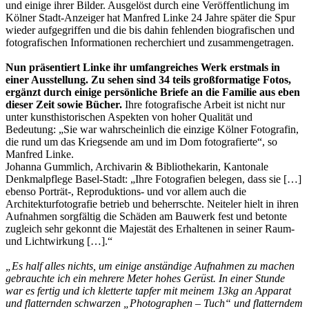
und einige ihrer Bilder. Ausgelöst durch eine Veröffentlichung im
Kölner Stadt-Anzeiger hat Manfred Linke 24 Jahre später die Spur
wieder aufgegriffen und die bis dahin fehlenden biografischen und
fotografischen Informationen recherchiert und zusammengetragen.
Nun präsentiert Linke ihr umfangreiches Werk erstmals in
einer Ausstellung. Zu sehen sind 34 teils großformatige Fotos,
ergänzt durch einige persönliche Briefe an die Familie aus eben
dieser Zeit sowie Bücher.
Ihre fotografische Arbeit ist nicht nur
unter kunsthistorischen Aspekten von hoher Qualität und
Bedeutung: „Sie war wahrscheinlich die einzige Kölner Fotografin,
die rund um das Kriegsende am und im Dom fotografierte“, so
Manfred Linke.
Johanna Gummlich, Archivarin & Bibliothekarin, Kantonale
Denkmalpflege Basel-Stadt: „Ihre Fotografien belegen, dass sie […]
ebenso Porträt-, Reproduktions- und vor allem auch die
Architekturfotografie betrieb und beherrschte. Neiteler hielt in ihren
Aufnahmen sorgfältig die Schäden am Bauwerk fest und betonte
zugleich sehr gekonnt die Majestät des Erhaltenen in seiner Raum-
und Lichtwirkung […].“
„Es half alles nichts, um einige anständige Aufnahmen zu machen
gebrauchte ich ein mehrere Meter hohes Gerüst. In einer Stunde
war es fertig und ich kletterte tapfer mit meinem 13kg an Apparat
und flatternden schwarzen „Photographen – Tuch“ und flatterndem