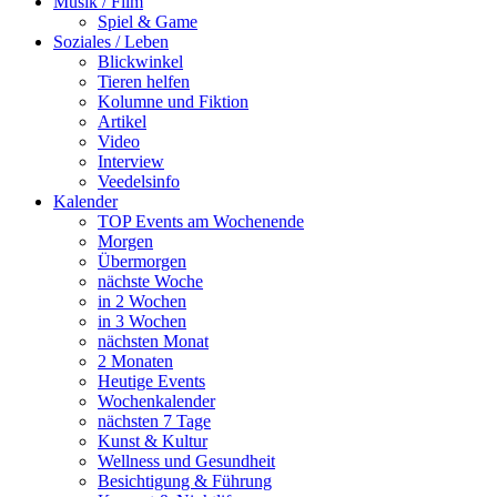
Musik / Film
Spiel & Game
Soziales / Leben
Blickwinkel
Tieren helfen
Kolumne und Fiktion
Artikel
Video
Interview
Veedelsinfo
Kalender
TOP Events am Wochenende
Morgen
Übermorgen
nächste Woche
in 2 Wochen
in 3 Wochen
nächsten Monat
2 Monaten
Heutige Events
Wochenkalender
nächsten 7 Tage
Kunst & Kultur
Wellness und Gesundheit
Besichtigung & Führung