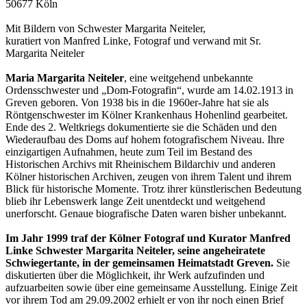
50677 Köln
Mit Bildern von Schwester Margarita Neiteler,
kuratiert von Manfred Linke, Fotograf und verwand mit Sr.
Margarita Neiteler
Maria Margarita Neiteler
, eine weitgehend unbekannte
Ordensschwester und „Dom-Fotografin“, wurde am 14.02.1913 in
Greven geboren. Von 1938 bis in die 1960er-Jahre hat sie als
Röntgenschwester im Kölner Krankenhaus Hohenlind gearbeitet.
Ende des 2. Weltkriegs dokumentierte sie die Schäden und den
Wiederaufbau des Doms auf hohem fotografischem Niveau. Ihre
einzigartigen Aufnahmen, heute zum Teil im Bestand des
Historischen Archivs mit Rheinischem Bildarchiv und anderen
Kölner historischen Archiven, zeugen von ihrem Talent und ihrem
Blick für historische Momente. Trotz ihrer künstlerischen Bedeutung
blieb ihr Lebenswerk lange Zeit unentdeckt und weitgehend
unerforscht. Genaue biografische Daten waren bisher unbekannt.
Im Jahr 1999 traf der Kölner Fotograf und Kurator Manfred
Linke Schwester Margarita Neiteler, seine angeheiratete
Schwiegertante, in der gemeinsamen Heimatstadt Greven.
Sie
diskutierten über die Möglichkeit, ihr Werk aufzufinden und
aufzuarbeiten sowie über eine gemeinsame Ausstellung. Einige Zeit
vor ihrem Tod am 29.09.2002 erhielt er von ihr noch einen Brief