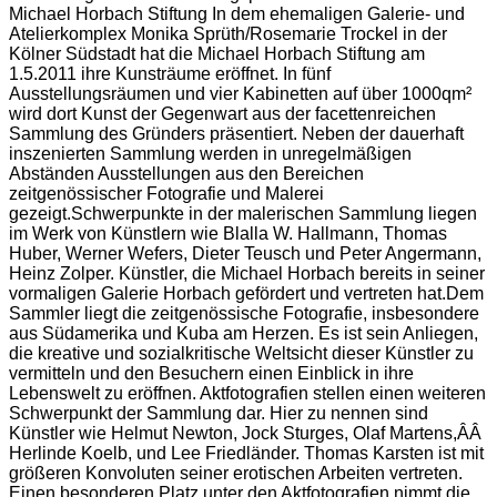
Michael Horbach Stiftung In dem ehemaligen Galerie- und
Atelierkomplex Monika Sprüth/Rosemarie Trockel in der
Kölner Südstadt hat die Michael Horbach Stiftung am
1.5.2011 ihre Kunsträume eröffnet. In fünf
Ausstellungsräumen und vier Kabinetten auf über 1000qm²
wird dort Kunst der Gegenwart aus der facettenreichen
Sammlung des Gründers präsentiert. Neben der dauerhaft
inszenierten Sammlung werden in unregelmäßigen
Abständen Ausstellungen aus den Bereichen
zeitgenössischer Fotografie und Malerei
gezeigt.Schwerpunkte in der malerischen Sammlung liegen
im Werk von Künstlern wie Blalla W. Hallmann, Thomas
Huber, Werner Wefers, Dieter Teusch und Peter Angermann,
Heinz Zolper. Künstler, die Michael Horbach bereits in seiner
vormaligen Galerie Horbach gefördert und vertreten hat.Dem
Sammler liegt die zeitgenössische Fotografie, insbesondere
aus Südamerika und Kuba am Herzen. Es ist sein Anliegen,
die kreative und sozialkritische Weltsicht dieser Künstler zu
vermitteln und den Besuchern einen Einblick in ihre
Lebenswelt zu eröffnen. Aktfotografien stellen einen weiteren
Schwerpunkt der Sammlung dar. Hier zu nennen sind
Künstler wie Helmut Newton, Jock Sturges, Olaf Martens,ÂÂ
Herlinde Koelb, und Lee Friedländer. Thomas Karsten ist mit
größeren Konvoluten seiner erotischen Arbeiten vertreten.
Einen besonderen Platz unter den Aktfotografien nimmt die