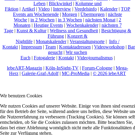
Leben
|
Blickwinkel
|
Kolumne und
Fiktion
|
Artikel
|
Video
|
Interview
|
Veedelsinfo
|
Kalender
|
TOP
Events am Wochenende
|
Morgen
|
Übermorgen
|
nächste
Woche
|
in 2 Wochen
|
in 3 Wochen
|
nächsten Monat
|
2
Monaten
|
Heutige Events
|
Wochenkalender
|
nächsten 7
Tage
|
Kunst & Kultur
|
Wellness und Gesundheit
|
Besichtigung &
Führung
|
Konzert &
Nightlife
|
Monatskalender
|
Veranstaltungsorte
|
Info /
Kontakt
|
Impressum
|
Team
|
Kontaktadressen
|
Videoworkshop
|
Ban
gesucht
|
Wir suchen
Euch
|
Fotogalerie
|
Kontakt
|
Videojournalismus
|
lebeART-Magazin
|
Köln-InSight-TV
|
Forum-Cologne
|
Mega-
Herz
|
Galerie-Graf-Adolf
|
MC-ProMedia
|
© 2026 lebeART
Wir benutzen Cookies
Wir nutzen Cookies auf unserer Website. Einige von ihnen sind essenzi
für den Betrieb der Seite, während andere uns helfen, diese Website un
die Nutzererfahrung zu verbessern (Tracking Cookies). Sie können sel
entscheiden, ob Sie die Cookies zulassen möchten. Bitte beachten Sie,
dass bei einer Ablehnung womöglich nicht mehr alle Funktionalitäten 
Seite zur Verfügung stehen.