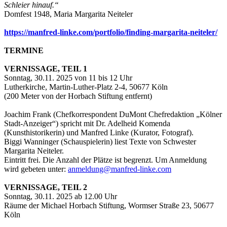
Schleier hinauf.“
Domfest 1948, Maria Margarita Neiteler
https://manfred-linke.com/portfolio/finding-margarita-neiteler/
TERMINE
VERNISSAGE, TEIL 1
Sonntag, 30.11. 2025 von 11 bis 12 Uhr
Lutherkirche, Martin-Luther-Platz 2-4, 50677 Köln
(200 Meter von der Horbach Stiftung entfernt)
Joachim Frank (Chefkorrespondent DuMont Chefredaktion „Kölner
Stadt-Anzeiger“) spricht mit Dr. Adelheid Komenda
(Kunsthistorikerin) und Manfred Linke (Kurator, Fotograf).
Biggi Wanninger (Schauspielerin) liest Texte von Schwester
Margarita Neiteler.
Eintritt frei. Die Anzahl der Plätze ist begrenzt. Um Anmeldung
wird gebeten unter:
anmeldung@manfred-linke.com
VERNISSAGE, TEIL 2
Sonntag, 30.11. 2025 ab 12.00 Uhr
Räume der Michael Horbach Stiftung, Wormser Straße 23, 50677
Köln