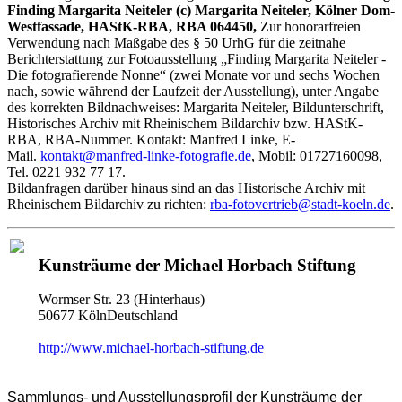
Finding Margarita Neiteler (c) Margarita Neiteler, Kölner Dom-
Westfassade, HAStK-RBA, RBA 064450,
Zur honorarfreien
Verwendung nach Maßgabe des § 50 UrhG für die zeitnahe
Berichterstattung zur Fotoausstellung „Finding Margarita Neiteler -
Die fotografierende Nonne“ (zwei Monate vor und sechs Wochen
nach, sowie während der Laufzeit der Ausstellung), unter Angabe
des korrekten Bildnachweises: Margarita Neiteler, Bildunterschrift,
Historisches Archiv mit Rheinischem Bildarchiv bzw. HAStK-
RBA, RBA-Nummer. Kontakt: Manfred Linke, E-
Mail.
kontakt@manfred-linke-fotografie.de
, Mobil: 01727160098,
Tel. 0221 932 77 17.
Bildanfragen darüber hinaus sind an das Historische Archiv mit
Rheinischem Bildarchiv zu richten:
rba-fotovertrieb@stadt-koeln.de
.
Kunsträume der Michael Horbach Stiftung
Wormser Str. 23 (Hinterhaus)
50677 KölnDeutschland
http://www.michael-horbach-stiftung.de
Sammlungs- und Ausstellungsprofil der Kunsträume der