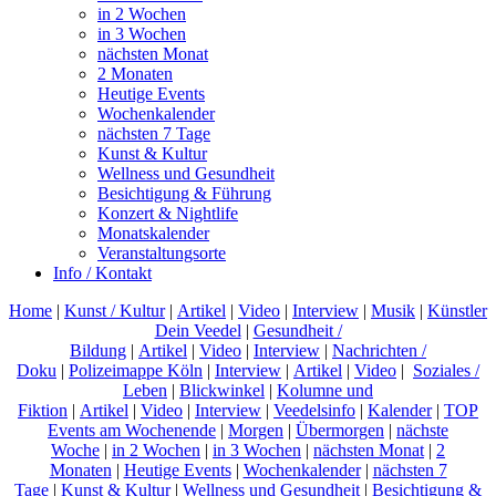
in 2 Wochen
in 3 Wochen
nächsten Monat
2 Monaten
Heutige Events
Wochenkalender
nächsten 7 Tage
Kunst & Kultur
Wellness und Gesundheit
Besichtigung & Führung
Konzert & Nightlife
Monatskalender
Veranstaltungsorte
Info / Kontakt
Home
|
Kunst / Kultur
|
Artikel
|
Video
|
Interview
|
Musik
|
Künstler
Dein Veedel
|
Gesundheit /
Bildung
|
Artikel
|
Video
|
Interview
|
Nachrichten /
Doku
|
Polizeimappe Köln
|
Interview
|
Artikel
|
Video
|
Soziales /
Leben
|
Blickwinkel
|
Kolumne und
Fiktion
|
Artikel
|
Video
|
Interview
|
Veedelsinfo
|
Kalender
|
TOP
Events am Wochenende
|
Morgen
|
Übermorgen
|
nächste
Woche
|
in 2 Wochen
|
in 3 Wochen
|
nächsten Monat
|
2
Monaten
|
Heutige Events
|
Wochenkalender
|
nächsten 7
Tage
|
Kunst & Kultur
|
Wellness und Gesundheit
|
Besichtigung &