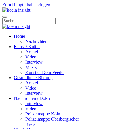
Zum Hauptinhalt springen
Home
Nachrichten
Kunst / Kultur
Artikel
Video
Interview
Musik
Künstler Dein Veedel
Gesundheit / Bildung
Artikel
Video
Interview
Nachrichten / Doku
Interview
Video
Polizeimappe Köln
Polizeimappe Oberbergischer
Kreis