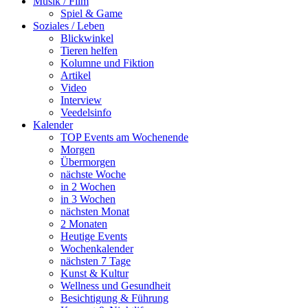
Musik / Film
Spiel & Game
Soziales / Leben
Blickwinkel
Tieren helfen
Kolumne und Fiktion
Artikel
Video
Interview
Veedelsinfo
Kalender
TOP Events am Wochenende
Morgen
Übermorgen
nächste Woche
in 2 Wochen
in 3 Wochen
nächsten Monat
2 Monaten
Heutige Events
Wochenkalender
nächsten 7 Tage
Kunst & Kultur
Wellness und Gesundheit
Besichtigung & Führung