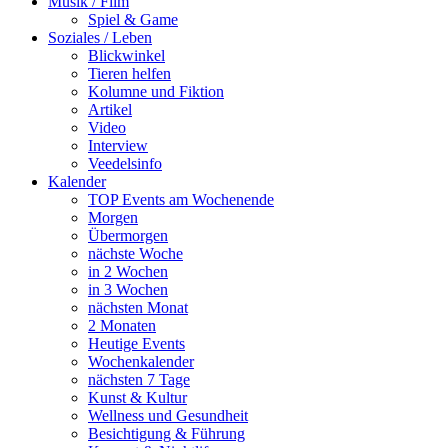
Musik / Film
Spiel & Game
Soziales / Leben
Blickwinkel
Tieren helfen
Kolumne und Fiktion
Artikel
Video
Interview
Veedelsinfo
Kalender
TOP Events am Wochenende
Morgen
Übermorgen
nächste Woche
in 2 Wochen
in 3 Wochen
nächsten Monat
2 Monaten
Heutige Events
Wochenkalender
nächsten 7 Tage
Kunst & Kultur
Wellness und Gesundheit
Besichtigung & Führung