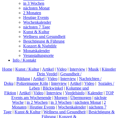
in 3 Wochen
nächsten Monat
2 Monaten
Heutige Events
Wochenkalender
nächsten 7 Tage
Kunst & Kultur
Wellness und Gesundheit
Besichtigung & Führung
Konzert & Nightlife
Monatskalender
Veranstaltungsorte
Info / Kontakt
Home
|
Kunst / Kultur
|
Artikel
|
Video
|
Interview
|
Musik
|
Künstler
Dein Veedel
|
Gesundheit /
Bildung
|
Artikel
|
Video
|
Interview
|
Nachrichten /
Doku
|
Polizeimappe Köln
|
Interview
|
Artikel
|
Video
|
Soziales /
Leben
|
Blickwinkel
|
Kolumne und
Fiktion
|
Artikel
|
Video
|
Interview
|
Veedelsinfo
|
Kalender
|
TOP
Events am Wochenende
|
Morgen
|
Übermorgen
|
nächste
Woche
|
in 2 Wochen
|
in 3 Wochen
|
nächsten Monat
|
2
Monaten
|
Heutige Events
|
Wochenkalender
|
nächsten 7
Tage
|
Kunst & Kultur
|
Wellness und Gesundheit
|
Besichtigung &
Führung
|
Konzert &