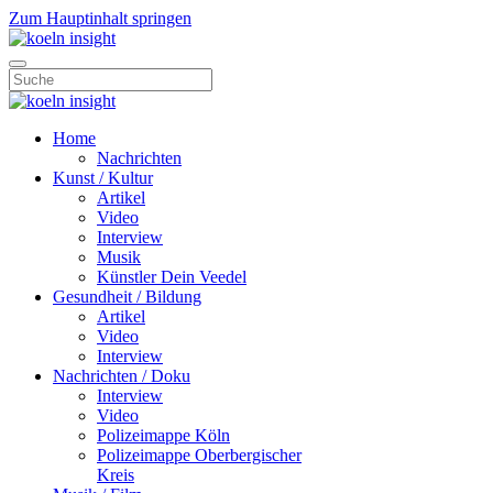
Zum Hauptinhalt springen
Home
Nachrichten
Kunst / Kultur
Artikel
Video
Interview
Musik
Künstler Dein Veedel
Gesundheit / Bildung
Artikel
Video
Interview
Nachrichten / Doku
Interview
Video
Polizeimappe Köln
Polizeimappe Oberbergischer
Kreis