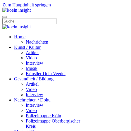
Zum Hauptinhalt springen
Home
Nachrichten
Kunst / Kultur
Artikel
Video
Interview
Musik
Künstler Dein Veedel
Gesundheit / Bildung
Artikel
Video
Interview
Nachrichten / Doku
Interview
Video
Polizeimappe Köln
Polizeimappe Oberbergischer
Kreis