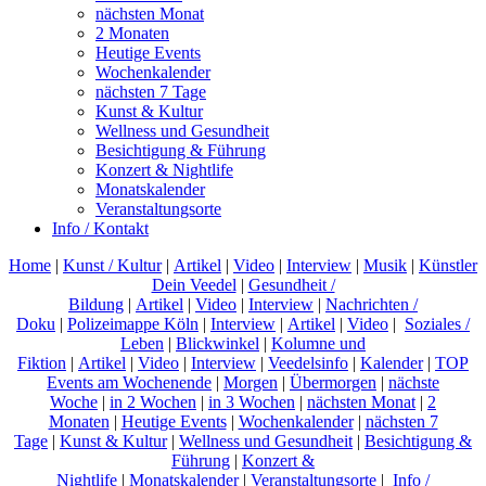
nächsten Monat
2 Monaten
Heutige Events
Wochenkalender
nächsten 7 Tage
Kunst & Kultur
Wellness und Gesundheit
Besichtigung & Führung
Konzert & Nightlife
Monatskalender
Veranstaltungsorte
Info / Kontakt
Home
|
Kunst / Kultur
|
Artikel
|
Video
|
Interview
|
Musik
|
Künstler
Dein Veedel
|
Gesundheit /
Bildung
|
Artikel
|
Video
|
Interview
|
Nachrichten /
Doku
|
Polizeimappe Köln
|
Interview
|
Artikel
|
Video
|
Soziales /
Leben
|
Blickwinkel
|
Kolumne und
Fiktion
|
Artikel
|
Video
|
Interview
|
Veedelsinfo
|
Kalender
|
TOP
Events am Wochenende
|
Morgen
|
Übermorgen
|
nächste
Woche
|
in 2 Wochen
|
in 3 Wochen
|
nächsten Monat
|
2
Monaten
|
Heutige Events
|
Wochenkalender
|
nächsten 7
Tage
|
Kunst & Kultur
|
Wellness und Gesundheit
|
Besichtigung &
Führung
|
Konzert &
Nightlife
|
Monatskalender
|
Veranstaltungsorte
|
Info /