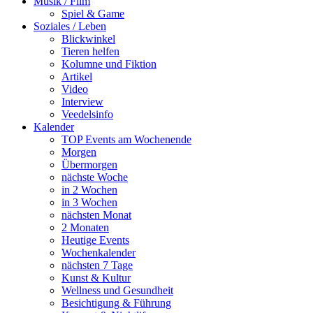
Musik / Film
Spiel & Game
Soziales / Leben
Blickwinkel
Tieren helfen
Kolumne und Fiktion
Artikel
Video
Interview
Veedelsinfo
Kalender
TOP Events am Wochenende
Morgen
Übermorgen
nächste Woche
in 2 Wochen
in 3 Wochen
nächsten Monat
2 Monaten
Heutige Events
Wochenkalender
nächsten 7 Tage
Kunst & Kultur
Wellness und Gesundheit
Besichtigung & Führung