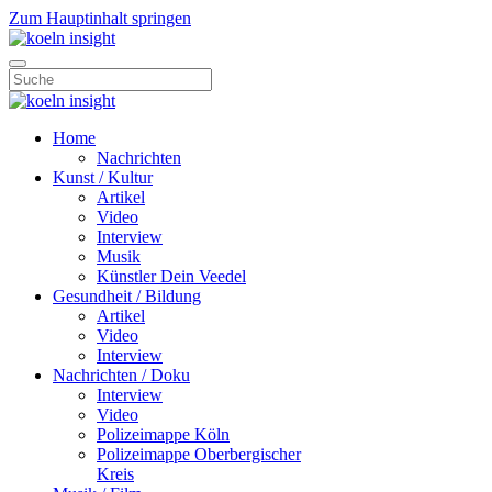
Zum Hauptinhalt springen
Home
Nachrichten
Kunst / Kultur
Artikel
Video
Interview
Musik
Künstler Dein Veedel
Gesundheit / Bildung
Artikel
Video
Interview
Nachrichten / Doku
Interview
Video
Polizeimappe Köln
Polizeimappe Oberbergischer
Kreis