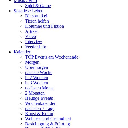
Musik / Film
Spiel & Game
Soziales / Leben
Blickwinkel
Tieren helfen
Kolumne und Fiktion
Artikel
Video
Interview
Veedelsinfo
Kalender
TOP Events am Wochenende
Morgen
Übermorgen
nächste Woche
in 2 Wochen
in 3 Wochen
nächsten Monat
2 Monaten
Heutige Events
Wochenkalender
nächsten 7 Tage
Kunst & Kultur
Wellness und Gesundheit
Besichtigung & Führung