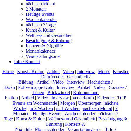
nächsten Monat
2 Monaten
Heutige Events
Wochenkalender
nächsten 7 Tage
Kunst & Kultur
Wellness und Gesundheit
Besichtigung & Führung
Konzert & Nightlife
Monatskalender
Veranstaltungsorte
Info / Kontakt
Home
|
Kunst / Kultur
|
Artikel
|
Video
|
Interview
|
Musik
|
Künstler
Dein Veedel
|
Gesundheit /
Bildung
|
Artikel
|
Video
|
Interview
|
Nachrichten /
Doku
|
Polizeimappe Köln
|
Interview
|
Artikel
|
Video
|
Soziales /
Leben
|
Blickwinkel
|
Kolumne und
Fiktion
|
Artikel
|
Video
|
Interview
|
Veedelsinfo
|
Kalender
|
TOP
Events am Wochenende
|
Morgen
|
Übermorgen
|
nächste
Woche
|
in 2 Wochen
|
in 3 Wochen
|
nächsten Monat
|
2
Monaten
|
Heutige Events
|
Wochenkalender
|
nächsten 7
Tage
|
Kunst & Kultur
|
Wellness und Gesundheit
|
Besichtigung &
Führung
|
Konzert &
Nightlife
|
Monatskalender
|
Veranstaltungsorte
|
Info /