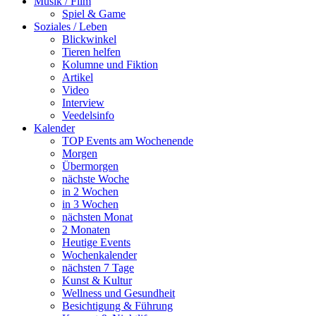
Musik / Film
Spiel & Game
Soziales / Leben
Blickwinkel
Tieren helfen
Kolumne und Fiktion
Artikel
Video
Interview
Veedelsinfo
Kalender
TOP Events am Wochenende
Morgen
Übermorgen
nächste Woche
in 2 Wochen
in 3 Wochen
nächsten Monat
2 Monaten
Heutige Events
Wochenkalender
nächsten 7 Tage
Kunst & Kultur
Wellness und Gesundheit
Besichtigung & Führung