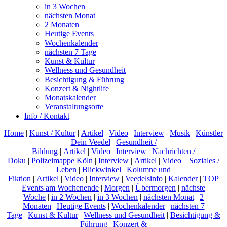
in 3 Wochen
nächsten Monat
2 Monaten
Heutige Events
Wochenkalender
nächsten 7 Tage
Kunst & Kultur
Wellness und Gesundheit
Besichtigung & Führung
Konzert & Nightlife
Monatskalender
Veranstaltungsorte
Info / Kontakt
Home
|
Kunst / Kultur
|
Artikel
|
Video
|
Interview
|
Musik
|
Künstler
Dein Veedel
|
Gesundheit /
Bildung
|
Artikel
|
Video
|
Interview
|
Nachrichten /
Doku
|
Polizeimappe Köln
|
Interview
|
Artikel
|
Video
|
Soziales /
Leben
|
Blickwinkel
|
Kolumne und
Fiktion
|
Artikel
|
Video
|
Interview
|
Veedelsinfo
|
Kalender
|
TOP
Events am Wochenende
|
Morgen
|
Übermorgen
|
nächste
Woche
|
in 2 Wochen
|
in 3 Wochen
|
nächsten Monat
|
2
Monaten
|
Heutige Events
|
Wochenkalender
|
nächsten 7
Tage
|
Kunst & Kultur
|
Wellness und Gesundheit
|
Besichtigung &
Führung
|
Konzert &