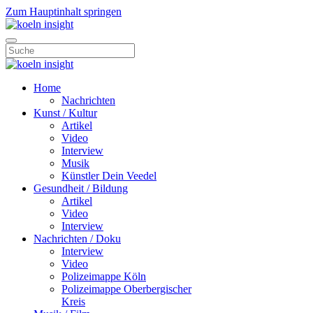
Zum Hauptinhalt springen
Home
Nachrichten
Kunst / Kultur
Artikel
Video
Interview
Musik
Künstler Dein Veedel
Gesundheit / Bildung
Artikel
Video
Interview
Nachrichten / Doku
Interview
Video
Polizeimappe Köln
Polizeimappe Oberbergischer
Kreis