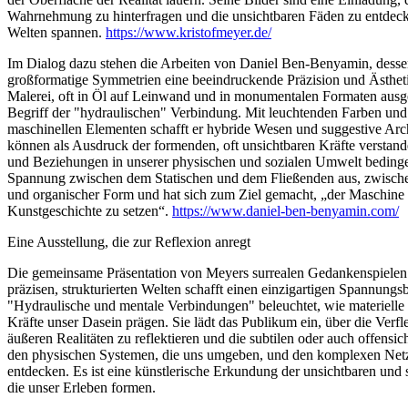
Wahrnehmung zu hinterfragen und die unsichtbaren Fäden zu entdecke
Welten spannen.
https://www.kristofmeyer.de/
Im Dialog dazu stehen die Arbeiten von Daniel Ben-Benyamin, dessen 
großformatige Symmetrien eine beeindruckende Präzision und Ästhet
Malerei, oft in Öl auf Leinwand und in monumentalen Formaten ausge
Begriff der "hydraulischen" Verbindung. Mit leuchtenden Farben und k
maschinellen Elementen schafft er hybride Wesen und suggestive Arc
können als Ausdruck der formenden, oft unsichtbaren Kräfte verstand
und Beziehungen in unserer physischen und sozialen Umwelt bedinge
Spannung zwischen dem Statischen und dem Fließenden aus, zwische
und organischer Form und hat sich zum Ziel gemacht, „der Maschine
Kunstgeschichte zu setzen“.
https://www.daniel-ben-benyamin.com/
Eine Ausstellung, die zur Reflexion anregt
Die gemeinsame Präsentation von Meyers surrealen Gedankenspiel
präzisen, strukturierten Welten schafft einen einzigartigen Spannung
"Hydraulische und mentale Verbindungen" beleuchtet, wie materielle 
Kräfte unser Dasein prägen. Sie lädt das Publikum ein, über die Verf
äußeren Realitäten zu reflektieren und die subtilen oder auch offens
den physischen Systemen, die uns umgeben, und den komplexen Netz
entdecken. Es ist eine künstlerische Erkundung der unsichtbaren und
die unser Erleben formen.