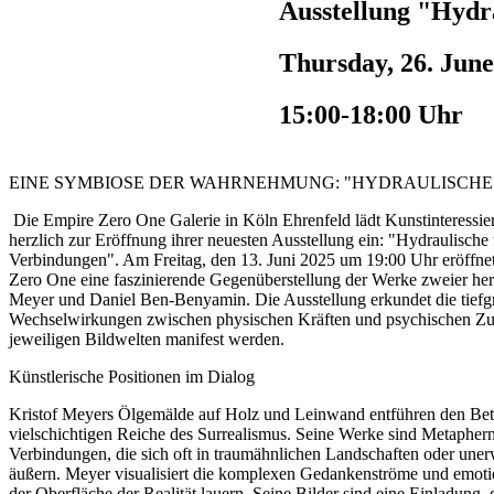
Ausstellung "Hydr
Thursday, 26. June
15:00-18:00 Uhr
EINE SYMBIOSE DER WAHRNEHMUNG: "HYDRAULISCHE 
Die Empire Zero One Galerie in Köln Ehrenfeld lädt Kunstinteressier
herzlich zur Eröffnung ihrer neuesten Ausstellung ein: "Hydraulische
Verbindungen". Am Freitag, den 13. Juni 2025 um 19:00 Uhr eröffn
Zero One eine faszinierende Gegenüberstellung der Werke zweier her
Meyer und Daniel Ben-Benyamin. Die Ausstellung erkundet die tiefg
Wechselwirkungen zwischen physischen Kräften und psychischen Zust
jeweiligen Bildwelten manifest werden.
Künstlerische Positionen im Dialog
Kristof Meyers Ölgemälde auf Holz und Leinwand entführen den Betr
vielschichtigen Reiche des Surrealismus. Seine Werke sind Metaphern
Verbindungen, die sich oft in traumähnlichen Landschaften oder une
äußern. Meyer visualisiert die komplexen Gedankenströme und emotio
der Oberfläche der Realität lauern. Seine Bilder sind eine Einladung,