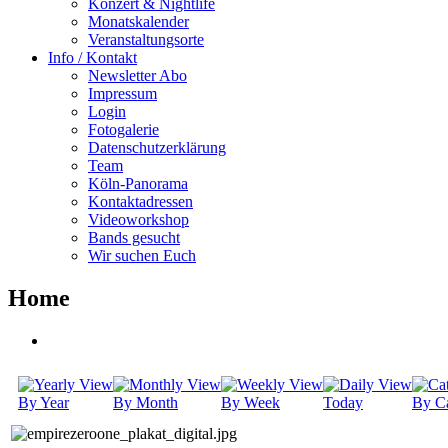
Konzert & Nightlife
Monatskalender
Veranstaltungsorte
Info / Kontakt
Newsletter Abo
Impressum
Login
Fotogalerie
Datenschutzerklärung
Team
Köln-Panorama
Kontaktadressen
Videoworkshop
Bands gesucht
Wir suchen Euch
Home
By Year
By Month
By Week
Today
By Ca