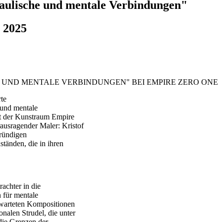
aulische und mentale Verbindungen"
 2025
UND MENTALE VERBINDUNGEN" BEI EMPIRE ZERO ONE
te
 und mentale
et der Kunstraum Empire
ausragender Maler: Kristof
ründigen
änden, die in ihren
achter in die
 für mentale
rwarteten Kompositionen
nalen Strudel, die unter
 die Grenzen der