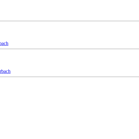
bach
orbach