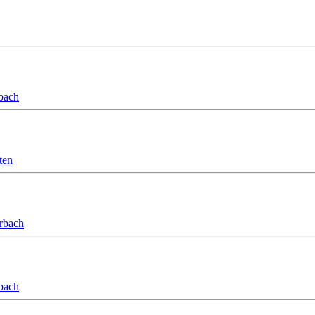
bach
ten
orbach
bach