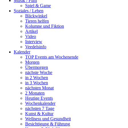
Musik / Film
Spiel & Game
Soziales / Leben
Blickwinkel
Tieren helfen
Kolumne und Fiktion
Artikel
Video
Interview
Veedelsinfo
Kalender
TOP Events am Wochenende
Morgen
Übermorgen
nächste Woche
in 2 Wochen
in 3 Wochen
nächsten Monat
2 Monaten
Heutige Events
Wochenkalender
nächsten 7 Tage
Kunst & Kultur
Wellness und Gesundheit
Besichtigung & Führung