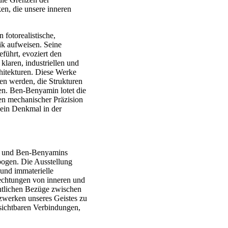
n, die unsere inneren
fotorealistische,
ik aufweisen. Seine
führt, evoziert den
laren, industriellen und
hitekturen. Diese Werke
en werden, die Strukturen
n. Ben-Benyamin lotet die
n mechanischer Präzision
 ein Denkmal in der
en und Ben-Benyamins
sbogen. Die Ausstellung
und immaterielle
lechtungen von inneren und
ichtlichen Bezüge zwischen
werken unseres Geistes zu
 sichtbaren Verbindungen,