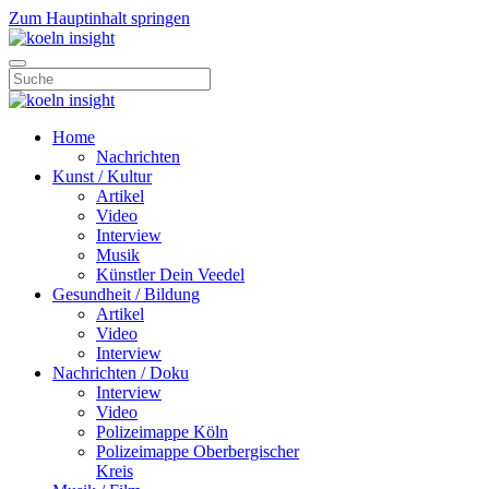
Zum Hauptinhalt springen
Home
Nachrichten
Kunst / Kultur
Artikel
Video
Interview
Musik
Künstler Dein Veedel
Gesundheit / Bildung
Artikel
Video
Interview
Nachrichten / Doku
Interview
Video
Polizeimappe Köln
Polizeimappe Oberbergischer
Kreis