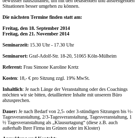
bewusster hauszuhalten, um mit den belastenden und anstrengenden
Situationen besser umgehen zu können.
Die nächsten Termine finden statt am:
Freitag, den 18. September 2014
Freitag, den 21. November 2014
Seminarzeit:
15.30 Uhr - 17.30 Uhr
Seminarort:
Graf-Adolf-Str. 18-20, 51065 Köln-Mülheim
Referent:
Frau Simone Karoline Kretz
Kosten
: 18,- € pro Sitzung zzgl. 19% MwSt.
Inhaltlich
: Je nach Länge der Veranstaltung oder des Coachings
möchten wir sie bitten, detailliertere Inhalte mit unserem Büro
abzusprechen.
Dauer:
Je nach Bedarf von 2,5- oder 3-stündigen Sitzungen bis ½-
Tagesveranstaltung, 2/3-Tagesveranstaltung, Tagesveranstaltung, 1
½ Tagesveranstaltung als „Klausurtagung“ (diese z.B. auch
außerhalb Ihrer Firma im Grünen oder im Kloster)