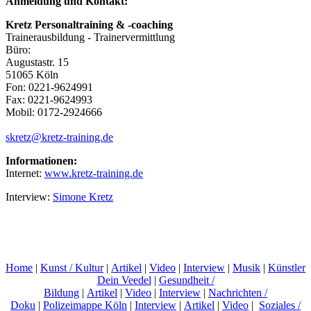
Anmeldung und Kontakt:
Kretz Personaltraining & -coaching
Trainerausbildung - Trainervermittlung
Büro:
Augustastr. 15
51065 Köln
Fon: 0221-9624991
Fax: 0221-9624993
Mobil: 0172-2924666
skretz@kretz-training.de
Informationen:
Internet:
www.kretz-training.de
Interview:
Simone Kretz
Home
|
Kunst / Kultur
|
Artikel
|
Video
|
Interview
|
Musik
|
Künstler
Dein Veedel
|
Gesundheit /
Bildung
|
Artikel
|
Video
|
Interview
|
Nachrichten /
Doku
|
Polizeimappe Köln
|
Interview
|
Artikel
|
Video
|
Soziales /