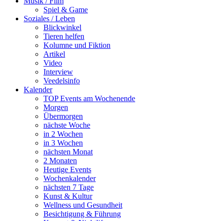
Musik / Film
Spiel & Game
Soziales / Leben
Blickwinkel
Tieren helfen
Kolumne und Fiktion
Artikel
Video
Interview
Veedelsinfo
Kalender
TOP Events am Wochenende
Morgen
Übermorgen
nächste Woche
in 2 Wochen
in 3 Wochen
nächsten Monat
2 Monaten
Heutige Events
Wochenkalender
nächsten 7 Tage
Kunst & Kultur
Wellness und Gesundheit
Besichtigung & Führung