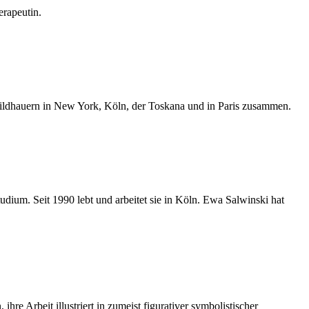
erapeutin.
nd Bildhauern in New York, Köln, der Toskana und in Paris zusammen.
ium. Seit 1990 lebt und arbeitet sie in Köln. Ewa Salwinski hat
re Arbeit illustriert in zumeist figurativer symbolistischer