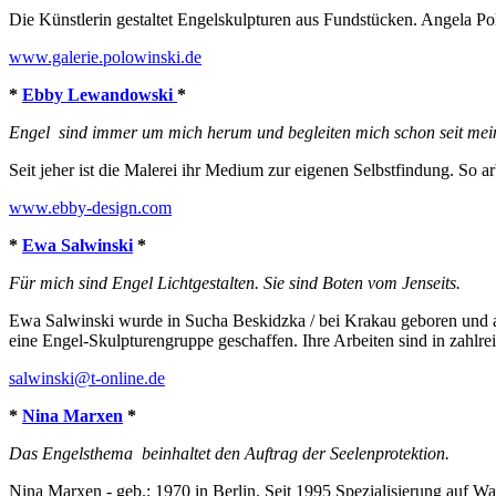
Die Künstlerin gestaltet Engelskulpturen aus Fundstücken. Angela Po
www.galerie.polowinski.de
*
Ebby Lewandowski
*
Engel sind immer um mich herum und begleiten mich schon seit mein
Seit jeher ist die Malerei ihr Medium zur eigenen Selbstfindung. So 
www.ebby-design.com
*
Ewa Salwinski
*
Für mich sind Engel Lichtgestalten. Sie sind Boten vom Jenseits.
Ewa Salwinski wurde in Sucha Beskidzka / bei Krakau geboren und ab
eine Engel-Skulpturengruppe geschaffen. Ihre Arbeiten sind in zahlr
salwinski@t-online.de
*
Nina Marxen
*
Das Engelsthema beinhaltet den Auftrag der Seelenprotektion.
Nina Marxen - geb.: 1970 in Berlin. Seit 1995 Spezialisierung auf Wan