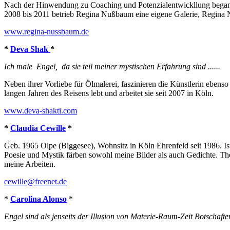
Nach der Hinwendung zu Coaching und Potenzialentwickllung begann 
2008 bis 2011 betrieb Regina Nußbaum eine eigene Galerie, Regina 
www.regina-nussbaum.de
*
Deva Shak
*
Ich male Engel, da sie teil meiner mystischen Erfahrung sind ......
Neben ihrer Vorliebe für Ölmalerei, faszinieren die Künstlerin ebenso 
langen Jahren des Reisens lebt und arbeitet sie seit 2007 in Köln.
www.deva-shakti.com
*
Claudia Cewille
*
Geb. 1965 Olpe (Biggesee), Wohnsitz in Köln Ehrenfeld seit 1986. Ist
Poesie und Mystik färben sowohl meine Bilder als auch Gedichte. T
meine Arbeiten.
cewille@freenet.de
*
Carolina Alonso
*
Engel sind als jenseits der Illusion von Materie-Raum-Zeit Botschaft