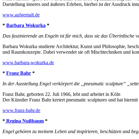
Darstellung inneres und äußeres Erleben, hierbei ist der Ausdruck intui
www.aufgemalt.de
*
Barbara Wokurka
*
Das faszinierende an Engeln ist für mich, dass sie das Überirdische ve
Barbara Wokurka studierte Architektur, Kunst und Philosophie, beschäf
und Raumkonzepte. Dabei verwendet sie oft Mischtechniken und kom
www.barbara-wokurka.de
*
Franz Bahr
*
In der Ausstellung Engel verkörpert die „pneumatic sculpture“ „setteb
Franz Bahr, geborten 22. Juli 1966, lebt und arbeitet in Köln
Der Künstler Franz Bahr kreiert pneumatic sculptures und hat hiermi
www.franz-bahr.de
*
Regina Nußbaum
*
Engel gehören zu meinem Leben und inspirieren, beschützen und beg