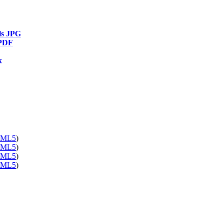
als JPG
 PDF
k
ML5
)
ML5
)
ML5
)
ML5
)