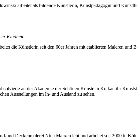
lowinski arbeitet als bildende Künstlerin, Kunstpädagogin und Kunstth
er Kindheit.
arbeitet die Künstlerin seit den 60er Jahren mit etablierten Maleren u
solvierte an der Akademie der Schönen Künste in Krakau ihr Kunststud
eichen Ausstellungen im In- und Ausland zu sehen.
d-und Deckenmalerei Nina Marxen lebt und arbeitet seit 2000 in Köln, ih