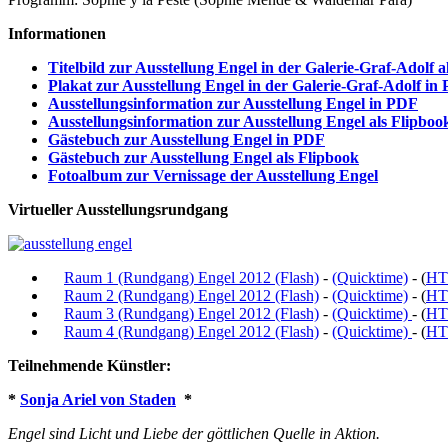
Informationen
Titelbild zur Ausstellung Engel in der Galerie-Graf-Adolf 
Plakat zur Ausstellung Engel in der Galerie-Graf-Adolf in
Ausstellungsinformation zur Ausstellung Engel in PDF
Ausstellungsinformation zur Ausstellung Engel als Flipboo
Gästebuch zur Ausstellung Engel in PDF
Gästebuch zur Ausstellung Engel als Flipbook
Fotoalbum zur Vernissage der Ausstellung Engel
Virtueller Ausstellungsrundgang
Raum 1 (Rundgang) Engel 2012 (Flash)
-
(Quicktime)
- (
HT
Raum 2 (Rundgang) Engel 2012 (Flash)
-
(Quicktime)
- (
HT
Raum 3 (Rundgang) Engel 2012 (Flash)
-
(Quicktime)
- (
HT
Raum 4 (Rundgang) Engel 2012 (Flash)
-
(Quicktime)
- (
HT
Teilnehmende Künstler:
*
Sonja Ariel von Staden
*
Engel sind Licht und Liebe der göttlichen Quelle in Aktion.