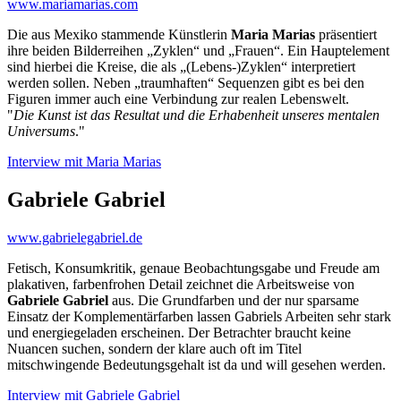
www.mariamarias.com
Die aus Mexiko stammende Künstlerin
Maria Marias
präsentiert
ihre beiden Bilderreihen „Zyklen“ und „Frauen“. Ein Hauptelement
sind hierbei die Kreise, die als „(Lebens-)Zyklen“ interpretiert
werden sollen. Neben „traumhaften“ Sequenzen gibt es bei den
Figuren immer auch eine Verbindung zur realen Lebenswelt.
"
Die Kunst ist das Resultat und die Erhabenheit unseres mentalen
Universums
."
Interview mit Maria Marias
Gabriele Gabriel
www.gabrielegabriel.de
Fetisch, Konsumkritik, genaue Beobachtungsgabe und Freude am
plakativen, farbenfrohen Detail zeichnet die Arbeitsweise von
Gabriele Gabriel
aus. Die Grundfarben und der nur sparsame
Einsatz der Komplementärfarben lassen Gabriels Arbeiten sehr stark
und energiegeladen erscheinen. Der Betrachter braucht keine
Nuancen suchen, sondern der klare auch oft im Titel
mitschwingende Bedeutungsgehalt ist da und will gesehen werden.
Interview mit Gabriele Gabriel