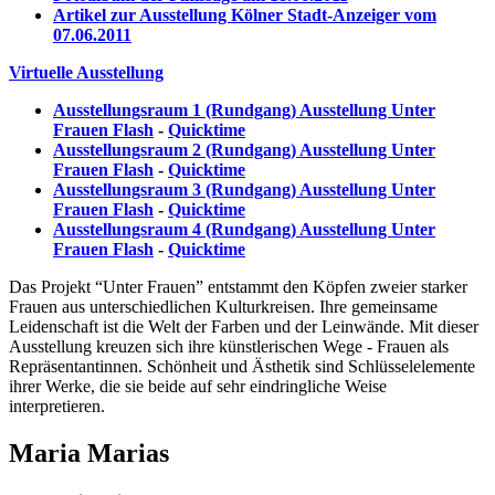
Artikel zur Ausstellung Kölner Stadt-Anzeiger vom
07.06.2011
Virtuelle Ausstellung
Ausstellungsraum 1 (Rundgang) Ausstellung Unter
Frauen Flash
-
Quicktime
Ausstellungsraum 2 (Rundgang) Ausstellung Unter
Frauen Flash
-
Quicktime
Ausstellungsraum 3 (Rundgang) Ausstellung Unter
Frauen Flash
-
Quicktime
Ausstellungsraum 4 (Rundgang) Ausstellung Unter
Frauen Flash
-
Quicktime
Das Projekt “Unter Frauen” entstammt den Köpfen zweier starker
Frauen aus unterschiedlichen Kulturkreisen. Ihre gemeinsame
Leidenschaft ist die Welt der Farben und der Leinwände. Mit dieser
Ausstellung kreuzen sich ihre künstlerischen Wege - Frauen als
Repräsentantinnen. Schönheit und Ästhetik sind Schlüsselelemente
ihrer Werke, die sie beide auf sehr eindringliche Weise
interpretieren.
Maria Marias