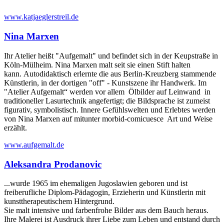
www.katjaeglerstreil.de
Nina Marxen
Ihr Atelier heißt "Aufgemalt" und befindet sich in der Keupstraße in
Köln-Mülheim. Nina Marxen malt seit sie einen Stift halten
kann. Autodidaktisch erlernte die aus Berlin-Kreuzberg stammende
Künstlerin, in der dortigen "off" - Kunstszene ihr Handwerk. Im
"Atelier Aufgemalt“ werden vor allem Ölbilder auf Leinwand in
traditioneller Lasurtechnik angefertigt; die Bildsprache ist zumeist
figurativ, symbolistisch. Innere Gefühlswelten und Erlebtes werden
von Nina Marxen auf mitunter morbid-comicuesce Art und Weise
erzählt.
www.aufgemalt.de
Aleksandra Prodanovic
...wurde 1965 im ehemaligen Jugoslawien geboren und ist
freiberufliche Diplom-Pädagogin, Erzieherin und Künstlerin mit
kunsttherapeutischem Hintergrund.
Sie malt intensive und farbenfrohe Bilder aus dem Bauch heraus.
Ihre Malerei ist Ausdruck ihrer Liebe zum Leben und entstand durch