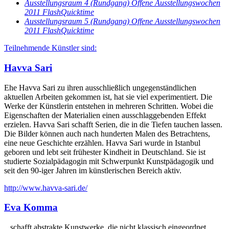
Ausstellungsraum 4 (Rundgang) Offene Ausstellungswochen
2011 Flash
Quicktime
Ausstellungsraum 5 (Rundgang) Offene Ausstellungswochen
2011 Flash
Quicktime
Teilnehmende Künstler sind:
Havva Sari
Ehe Havva Sari zu ihren ausschließlich ungegenständlichen
aktuellen Arbeiten gekommen ist, hat sie viel experimentiert. Die
Werke der Künstlerin entstehen in mehreren Schritten. Wobei die
Eigenschaften der Materialien einen ausschlaggebenden Effekt
erzielen. Havva Sari schafft Serien, die in die Tiefen tauchen lassen.
Die Bilder können auch nach hunderten Malen des Betrachtens,
eine neue Geschichte erzählen. Havva Sari wurde in Istanbul
geboren und lebt seit frühester Kindheit in Deutschland. Sie ist
studierte Sozialpädagogin mit Schwerpunkt Kunstpädagogik und
seit den 90-iger Jahren im künstlerischen Bereich aktiv.
http://www.havva-sari.de/
Eva Komma
...schafft abstrakte Kunstwerke, die nicht klassisch eingeordnet