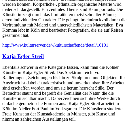
werden können. Körperliche-, pflanzlich-organische Materie wird
malerisch dargestellt. Ein zentrales Thema sind Baumportraits. Die
Künstlerin zeigt durch das Portraitieren meist sehr alter Bäume,
deren individuellen Charakter. Die gelingt ihr eindruckvoll durch die
Verfremdung mit Malerei und unterschiedlichsten Materialien. Eva
Komma lebt in Köln und bearbeitet Fotografien, die sie auf Reisen
gesammelt hat.
http://www.kulturserver.de/-/kulturschaffende/detail/16101
Katja Egler-Streil
Ebenfalls schwer in eine Kategorie fassen, kann man die Kölner
Künstlerin Katja Egler-Streil. Das Spektrum reicht von
Radierungen, Zeichnungen bis hin zu Skulpturen und Objekten. Ihr
Ausdruck ist dabei charakteristisch und unverkennbar. Ihre Arbeiten
sind erschaffen worden und um sie herum herrscht Stille. Der
Betrachter staunt und begreift die Genialität der Natur, die die
Künstlerin sichtbar macht. Dabei zeichnen sich ihre Werke durch
einfache geometrische Formen aus. Katja Egler Streil arbeitet in
Köln im Atelier Fort Paul im Volksgarten. Die Künstlerin studierte
Freie Kunst an der Kunstakademie in Münster, gibt Kurse und
nimmt an zahlreichen Ausstellungen teil.